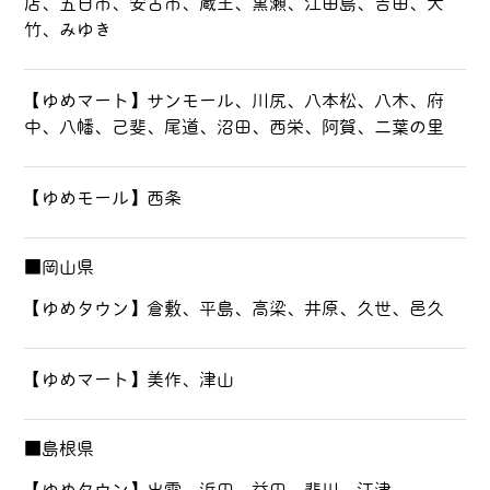
店、五日市、安古市、蔵王、黒瀬、江田島、吉田、大
竹、みゆき
【ゆめマート】サンモール、川尻、八本松、八木、府
中、八幡、己斐、尾道、沼田、西栄、阿賀、二葉の里
【ゆめモール】西条
■岡山県
【ゆめタウン】倉敷、平島、高梁、井原、久世、邑久
【ゆめマート】美作、津山
■島根県