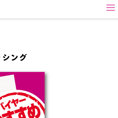
togg
navi
ッシング