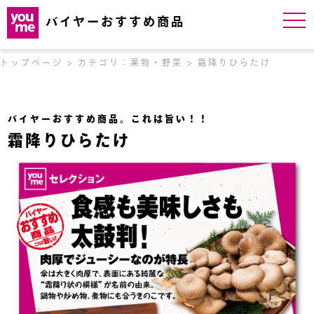
togg
バイヤーおすすめ商品
navi
トップページ
カテゴリ：果物・野菜
霜降りひらたけ
バイヤーおすすめ商品。これは旨い！！
霜降りひらたけ