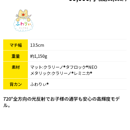
マチ幅
13.5cm
重量
約1,150g
素材
マット:クラリーノ®タフロック®NEO
メタリック:クラリーノ®レミニカ®
背カン
ふわりぃ®
720°全方向の光反射でお子様の通学も安心の高輝度モデ
ル。