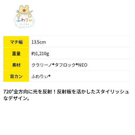
マチ幅
13.5cm
重量
約1,210g
素材
クラリーノ®タフロック®NEO
背カン
ふわりぃ®
720°全方向に光を反射！反射板を活かしたスタイリッシュ
なデザイン。