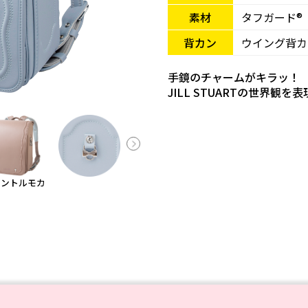
素材
タフガード®
背カン
ウイング背カ
手鏡のチャームがキラッ！
JILL STUARTの世界観
ェントルモカ