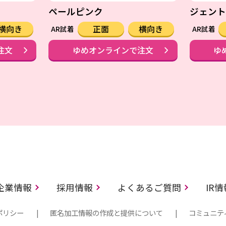
ペールピンク
ジェント
横向き
正面
横向き
AR試着
AR試着
注文
ゆめオンラインで注文
ゆ
企業情報
採用情報
よくあるご質問
IR
ポリシー
匿名加工情報の作成と提供について
コミュニテ